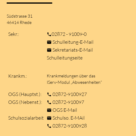
Südstrasse 31
46414 Rhede
Sekr.:
02872 - 91009-0
phone
Schulleitung-E-Mail
mail
Sekretariats-E-Mail
mail
Schulleitungseite
Krankm.:
Krankmeldungen über das
IServ-Modul „Abwesenheiten“
OGS (Hauptst.):
02872-9100927
phone
OGS (Nebenst.):
02872-910097
phone
OGS E-Mail
mail
Schulsozialarbeit
Schulso. E-MAil
mail
02872-9100928
phone