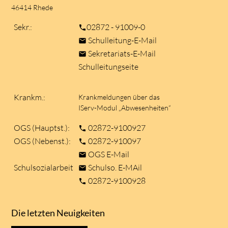
46414 Rhede
Sekr.:
02872 - 91009-0
phone
Schulleitung-E-Mail
mail
Sekretariats-E-Mail
mail
Schulleitungseite
Krankm.:
Krankmeldungen über das
IServ-Modul „Abwesenheiten“
OGS (Hauptst.):
02872-9100927
phone
OGS (Nebenst.):
02872-910097
phone
OGS E-Mail
mail
Schulsozialarbeit
Schulso. E-MAil
mail
02872-9100928
phone
Die letzten Neuigkeiten