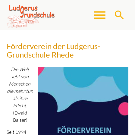
menu
search
Förderverein der Ludgerus-
Suchbegriffe
SUCHEN
Grundschule Rhede
Die Welt
lebt von
Menschen,
die mehr tun
als ihre
Pflicht.
(Ewald
Balser)
Seit 1994