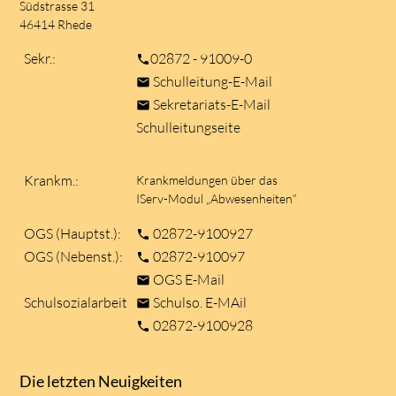
Südstrasse 31
46414 Rhede
Sekr.:
02872 - 91009-0
phone
Schulleitung-E-Mail
mail
Sekretariats-E-Mail
mail
Schulleitungseite
Krankm.:
Krankmeldungen über das
IServ-Modul „Abwesenheiten“
OGS (Hauptst.):
02872-9100927
phone
OGS (Nebenst.):
02872-910097
phone
OGS E-Mail
mail
Schulsozialarbeit
Schulso. E-MAil
mail
02872-9100928
phone
Die letzten Neuigkeiten